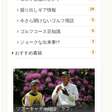
29
掘り出しギア情報
5
今さら聞けないゴルフ用語
6
ゴルフコース豆知識
3
ジョークな出来事!?
3
おすすめ書籍
ツアーキャディ物語「ラフ」