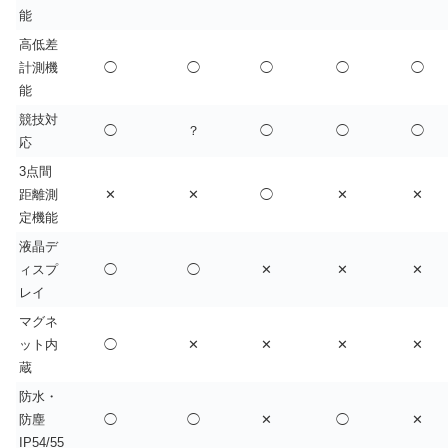
能
高低差
計測機
◯
◯
◯
◯
◯
能
競技対
◯
？
◯
◯
◯
応
3点間
距離測
✕
✕
◯
✕
✕
定機能
液晶デ
ィスプ
◯
◯
✕
✕
✕
レイ
マグネ
ット内
◯
✕
✕
✕
✕
蔵
防水・
防塵
◯
◯
✕
◯
✕
IP54/55