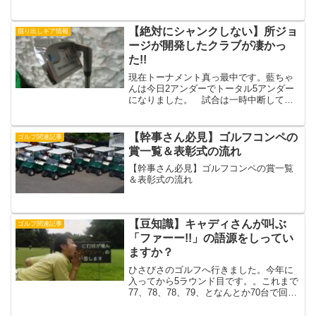
れたこの「コスモグレード」はまったく
売れなかった…らしい…実際こいつを打
ってみると、打感、ヘッドの効き具合、
【絶対にシャンクしない】所ジョ
掘り出しギア情報
左に行きづらい感じのフェ...
ージが開発したクラブが凄かっ
た!!
現在トーナメント真っ最中です。藍ちゃ
んは今日2アンダーでトータル5アンダー
になりました。 試合は一時中断してさ
っき再開。 しかし藍ちゃんのゴルフは
手堅いがビックスコアーがでない。こっ
ちの選手が63,64と凄いスコアーを出して
【幹事さん必見】ゴルフコンペの
ゴルフ関連記事
いるので、上位に...
賞一覧＆表彰式の流れ
【幹事さん必見】ゴルフコンペの賞一覧
＆表彰式の流れ
【豆知識】キャディさんが叫ぶ
ゴルフ関連記事
「ファーー!!」の語源をしってい
ますか？
ひさびさのゴルフへ行きました。今年に
入ってから5ラウンド目です。。これまで
77、78、78、79、となんとか70台で回っ
ていましたが、ついに「80」打っちゃい
ました…4バーディ取ってるのに、OBを3