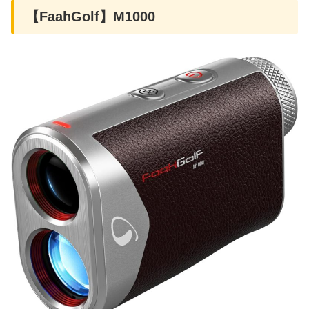
【FaahGolf】M1000