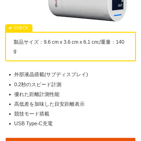
製品サイズ：9.6 cm x 3.6 cm x 6.1 cm;/重量：140
g
外部液晶搭載(サブディスプレイ)
0.2秒のスピード計測
優れた距離計測性能
高低差を加味した目安距離表示
競技モード搭載
USB Type-C充電