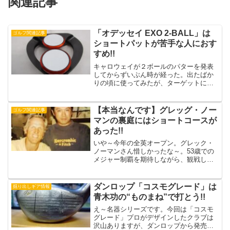
関連記事
「オデッセイ EXO 2-BALL」は
ゴルフ関連記事
ショートパットが苦手な人におす
すめ!!
キャロウェイが２ボールのパターを発表
してからずいぶん時が経った。出たばか
りの頃に使ってみたが、ターゲットに対
してフェースを向けやすいと感じたもの
だ。宮里藍選手が現役時代このパターを
使っていてボコボコ入れまくっていたの
【本当なんです】グレッグ・ノー
ゴルフ関連記事
を思い出す。その２ボール...
マンの裏庭にはショートコースが
あった!!
いや～今年の全英オープン。グレック・
ノーマンさん惜しかったな～。53歳での
メジャー制覇を期待しながら、観戦して
ました。5年ほど前にプロと一緒にご自宅
に遊びに行ったことがあるのですが、本
当にいい人なんです。家に入るとスグ、
ダンロップ「コスモグレード」は
掘り出しギア情報
缶ビールを持ってきて...
青木功の“ものまね”で打とう!!
え～名器シリーズです。今回は「コスモ
グレード」プロがデザインしたクラブは
沢山ありますが、ダンロップから発売さ