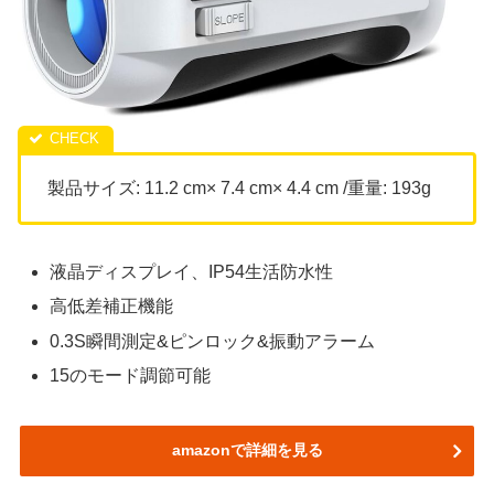
製品サイズ: 11.2 cm× 7.4 cm× 4.4 cm /重量: 193g
液晶ディスプレイ、IP54生活防水性
高低差補正機能
0.3S瞬間測定&ピンロック&振動アラーム
15のモード調節可能
amazonで詳細を見る