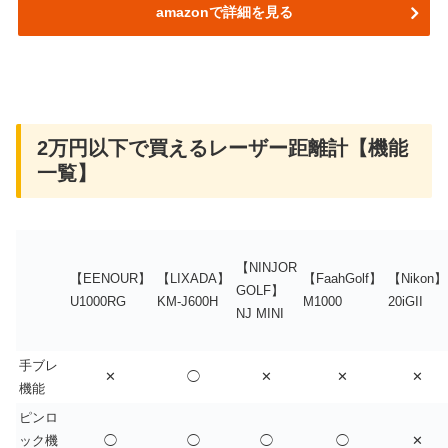
amazonで詳細を見る
2万円以下で買えるレーザー距離計【機能
一覧】
【NINJOR
【EENOUR】
【LIXADA】
【FaahGolf】
【Nikon】
GOLF】
U1000RG
KM-J600H
M1000
20iGII
NJ MINI
手ブレ
✕
◯
✕
✕
✕
機能
ピンロ
ック機
◯
◯
◯
◯
✕