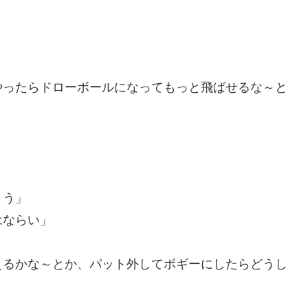
やったらドローボールになってもっと飛ばせるな～と
よう」
はならい」
えるかな～とか、パット外してボギーにしたらどうし