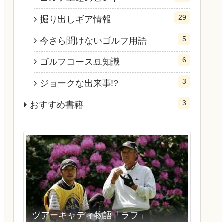
29
掘り出しギア情報
5
今さら聞けないゴルフ用語
6
ゴルフコース豆知識
3
ジョークな出来事!?
3
おすすめ書籍
ツアーキャディ物語「ラフ」