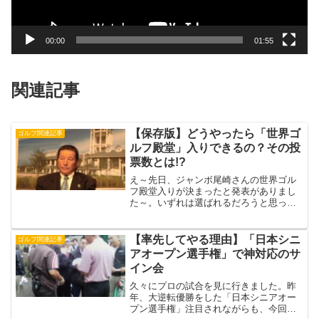
ー
00:00
01:55
関連記事
【保存版】どうやったら「世界ゴ
ゴルフ関連記事
ルフ殿堂」入りできるの？その投
票数とは!?
え～先日、ジャンボ尾崎さんの世界ゴル
フ殿堂入りが決まったと発表がありまし
た～。いずれは選ばれるだろうと思って
いたけど、やっとの受賞ですね。おめで
とうございます!!そもそも、この殿堂入
り。誰が、どうやって決めるのか。知っ
【率先してやる理由】「日本シニ
ゴルフ関連記事
てました？まず、資格基...
アオープン選手権」で神対応のサ
イン会
久々にプロの試合を見に行きました。昨
年、大逆転優勝をした「日本シニアオー
プン選手権」注目されながらも、今回は