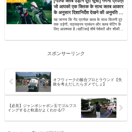
[गोल्फ क्लब उड़ान दूरी सूची] गणना प्रपत्र
ゴルフ関連記事
जो आपको एक क्लिक के साथ क्लब आकार
के अनुसार दिशानिर्देश देखने की अनुमति देता
है
यह जानना कि गेंद प्रत्येक क्लब के साथ कितनी दूर
तक उड़ेगी, पाठ्यक्रम प्रबंधन और क्लब सेटिंग के
लिए आवश्यक है।वहाँ!!कई शीर्ष पेशेवरों और शौकीनों
के लिए एक कैडी के रूप में अपने अनुभव का उपयोग
करते हुए, मैंने एक गणना फॉर्म बनाया है जो आपको
केवल एक क्लिक के साथ प्रत्येक गोल्फ क्लब नंबर
(लकड़ी, उपयोगिता, लोहा, पच्चर) की उड़ान दूरी को
आसानी से देखने की अनुमति देता है।
スポンサーリンク
オフウィークの飯合プロとラウンド【失
敗を考えだしたらダメでしょ】
【必見】ジャンボシャボン玉でゴルフス
イングすると軌道がよくわかる!?