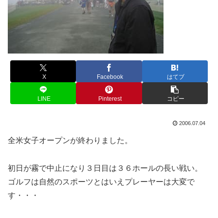
X
Facebook
はてブ
LINE
Pinterest
コピー
2006.07.04
全米女子オープンが終わりました。
初日が霧で中止になり３日目は３６ホールの長い戦い。
ゴルフは自然のスポーツとはいえプレーヤーは大変で
す・・・