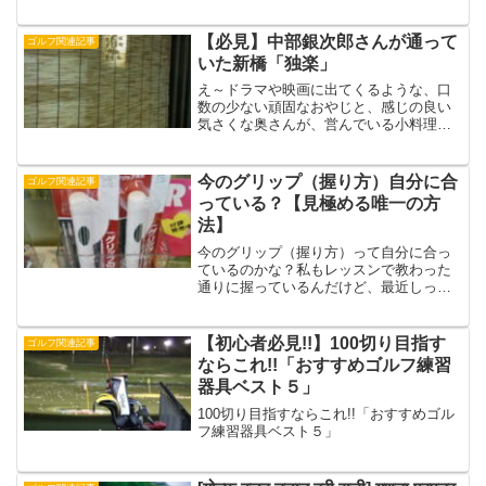
12位タイでホールアウト。ん～でもさす
がですね。アイアンショットの切れは健
在でしたわ～プレーもさることながら、
【必見】中部銀次郎さんが通って
ゴルフ関連記事
おれが関心したのは疲れ...
いた新橋「独楽」
え～ドラマや映画に出てくるような、口
数の少ない頑固なおやじと、感じの良い
気さくな奥さんが、営んでいる小料理屋
ってありますよね？たいていは、カウン
ターだけの小さなお店で、酒にぴったり
な美味いツマミを出してくれて、常連の
今のグリップ（握り方）自分に合
ゴルフ関連記事
お客さんだけが入れる雰囲...
っている？【見極める唯一の方
法】
今のグリップ（握り方）って自分に合っ
ているのかな？私もレッスンで教わった
通りに握っているんだけど、最近しっく
りこなくて…と悩んでいるゴルファーは
多いはずです。では自分に合った握り方
を見極める方法とは!?
【初心者必見!!】100切り目指す
ゴルフ関連記事
ならこれ!!「おすすめゴルフ練習
器具ベスト５」
100切り目指すならこれ!!「おすすめゴル
フ練習器具ベスト５」