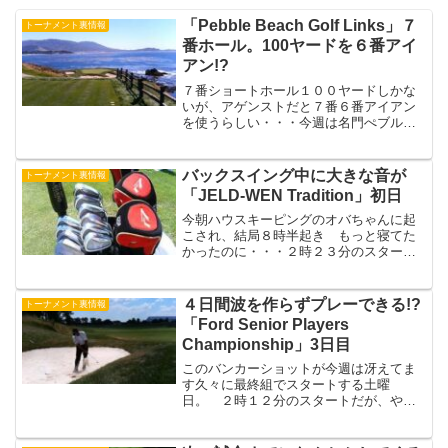
「Pebble Beach Golf Links」７
トーナメント裏情報
番ホール。100ヤードを６番アイ
アン!?
７番ショートホール１００ヤードしかな
いが、アゲンストだと７番６番アイアン
を使うらしい・・・今週は名門ぺブルビ
ーチでの試合だ。 プレーフィーが高い
といわれているが、お値段４５０ド
ル。 う～んでも一度はプレーしてみた
バックスイング中に大きな音が
トーナメント裏情報
いかな・・・１年ぶりに来たが...
「JELD-WEN Tradition」初日
今朝ハウスキーピングのオバちゃんに起
こされ、結局８時半起き もっと寝てた
かったのに・・・２時２３分のスタート
だから１２時半に部屋を出る予定だ。
そんでとりあえず読書。 本っていいね
～ なんか落ち着けるし、時間がゆっく
４日間波を作らずプレーできる!?
トーナメント裏情報
り流れている雰囲気になる...
「Ford Senior Players
Championship」3日目
このバンカーショットが今週は冴えてま
す久々に最終組でスタートする土曜
日。 ２時１２分のスタートだが、やは
り２人とも９時には起きてしまっ
た・・・今日はホテルで俺が朝食を作る