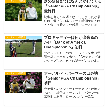
事にした。 こう見えても、元寿司職人
次の試合までになんとかしてくる
トーナメント裏情報
でもあった俺は料理大好き人間だ。 ...
「Senior PGA Championship」
最終日
記事を書くのが遅くなってしまったが最
終日、最下位の為スタート時間が朝６時
５５分、４時３０分起床でコースには５
時３０分に着いた。 朝食をとり霧かか
った中練習場へ向かう。 さすがに朝は
冷えセーターを着ているプロも「寒みー
プロキャディーは何が出来るの
トーナメント裏情報
なー」といいながら練習を...
か!?「Bank of America
Championship」初日
朝からレトルトのカレーライスを食べ元
気一杯にホテルを出た。PGAチャンピオ
ンシップ以来、久々の試合がいよいよ始
まる。１番ホール、左にいかないハズの
ドライバーが左のラフへ、ライも悪くラ
フから出すだけ・・・ボギースタート。
アーノルド・パーマーの出身地
トーナメント裏情報
２番ショートホール、５...
「Senior PGA Championship」
初日
今年最初のメジャートーナメントが始ま
った。 場所はアーノルド・パーマーの
出身地にある、ローレルバレーC.C。 田
舎の山の中にポツンとあるゴルフコース
だ。 こんな田舎にギャラリーはくるの